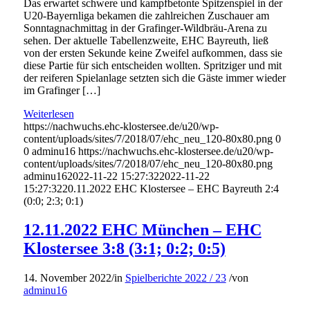
Das erwartet schwere und kampfbetonte Spitzenspiel in der
U20-Bayernliga bekamen die zahlreichen Zuschauer am
Sonntagnachmittag in der Grafinger-Wildbräu-Arena zu
sehen. Der aktuelle Tabellenzweite, EHC Bayreuth, ließ
von der ersten Sekunde keine Zweifel aufkommen, dass sie
diese Partie für sich entscheiden wollten. Spritziger und mit
der reiferen Spielanlage setzten sich die Gäste immer wieder
im Grafinger […]
Weiterlesen
https://nachwuchs.ehc-klostersee.de/u20/wp-
content/uploads/sites/7/2018/07/ehc_neu_120-80x80.png
0
0
adminu16
https://nachwuchs.ehc-klostersee.de/u20/wp-
content/uploads/sites/7/2018/07/ehc_neu_120-80x80.png
adminu16
2022-11-22 15:27:32
2022-11-22
15:27:32
20.11.2022 EHC Klostersee – EHC Bayreuth 2:4
(0:0; 2:3; 0:1)
12.11.2022 EHC München – EHC
Klostersee 3:8 (3:1; 0:2; 0:5)
14. November 2022
/
in
Spielberichte 2022 / 23
/
von
adminu16