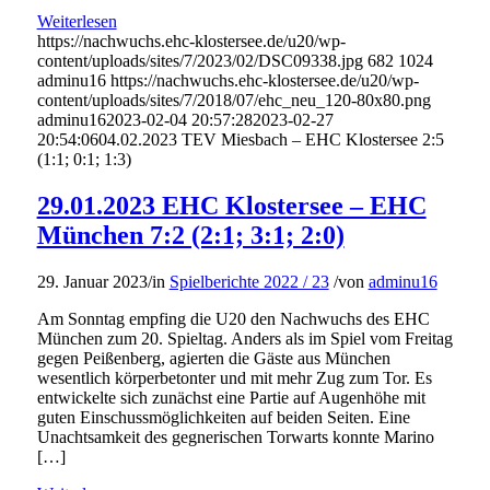
Weiterlesen
https://nachwuchs.ehc-klostersee.de/u20/wp-
content/uploads/sites/7/2023/02/DSC09338.jpg
682
1024
adminu16
https://nachwuchs.ehc-klostersee.de/u20/wp-
content/uploads/sites/7/2018/07/ehc_neu_120-80x80.png
adminu16
2023-02-04 20:57:28
2023-02-27
20:54:06
04.02.2023 TEV Miesbach – EHC Klostersee 2:5
(1:1; 0:1; 1:3)
29.01.2023 EHC Klostersee – EHC
München 7:2 (2:1; 3:1; 2:0)
29. Januar 2023
/
in
Spielberichte 2022 / 23
/
von
adminu16
Am Sonntag empfing die U20 den Nachwuchs des EHC
München zum 20. Spieltag. Anders als im Spiel vom Freitag
gegen Peißenberg, agierten die Gäste aus München
wesentlich körperbetonter und mit mehr Zug zum Tor. Es
entwickelte sich zunächst eine Partie auf Augenhöhe mit
guten Einschussmöglichkeiten auf beiden Seiten. Eine
Unachtsamkeit des gegnerischen Torwarts konnte Marino
[…]