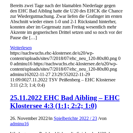
Bereits zwei Tage nach der blamablen Niederlage gegen
den EHC Bad Aibling hatte die U20 des EHCK die Chance
zur Wiedergutmachung. Zwar liefen die Grafinger im ersten
Abschnitt wieder einen 1-0 und 2-1 Rückstand hinterher,
konnten aber im Gegensatz zum Freitag wesentlich mehr
Akzente im gegnerischen Drittel setzen und so noch vor der
Pause die […]
Weiterlesen
https://nachwuchs.ehc-klostersee.de/u20/wp-
content/uploads/sites/7/2018/07/ehc_neu_120-80x80.png
0
0
adminu16
https://nachwuchs.ehc-klostersee.de/u20/wp-
content/uploads/sites/7/2018/07/ehc_neu_120-80x80.png
adminu16
2022-11-27 23:29:55
2022-11-29
11:09:00
27.11.2022 TSV Peißenberg – EHC Klostersee
3:11 (2:3; 1:4; 0:4)
25.11.2022 EHC Bad Aibling – EHC
Klostersee 4:3 (1:1; 2:2; 1:0)
26. November 2022
/
in
Spielberichte 2022 / 23
/
von
adminu16