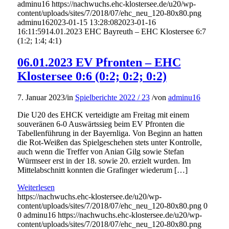
adminu16
https://nachwuchs.ehc-klostersee.de/u20/wp-
content/uploads/sites/7/2018/07/ehc_neu_120-80x80.png
adminu16
2023-01-15 13:28:08
2023-01-16
16:11:59
14.01.2023 EHC Bayreuth – EHC Klostersee 6:7
(1:2; 1:4; 4:1)
06.01.2023 EV Pfronten – EHC
Klostersee 0:6 (0:2; 0:2; 0:2)
7. Januar 2023
/
in
Spielberichte 2022 / 23
/
von
adminu16
Die U20 des EHCK verteidigte am Freitag mit einem
souveränen 6-0 Auswärtssieg beim EV Pfronten die
Tabellenführung in der Bayernliga. Von Beginn an hatten
die Rot-Weißen das Spielgeschehen stets unter Kontrolle,
auch wenn die Treffer von Anian Gilg sowie Stefan
Würmseer erst in der 18. sowie 20. erzielt wurden. Im
Mittelabschnitt konnten die Grafinger wiederum […]
Weiterlesen
https://nachwuchs.ehc-klostersee.de/u20/wp-
content/uploads/sites/7/2018/07/ehc_neu_120-80x80.png
0
0
adminu16
https://nachwuchs.ehc-klostersee.de/u20/wp-
content/uploads/sites/7/2018/07/ehc_neu_120-80x80.png