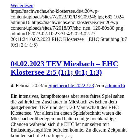
Weiterlesen
https://nachwuchs.ehc-klostersee.de/u20/wp-
content/uploads/sites/7/2023/02/DSC09346.jpg
682
1024
adminu16
https://nachwuchs.ehc-klostersee.de/u20/wp-
content/uploads/sites/7/2018/07/ehc_neu_120-80x80.png
adminu16
2023-02-10 23:31:43
2023-02-27
20:11:24
10.02.2023 EHC Klostersee – EHC Straubing 3:7
(0:1; 2:1; 1:5)
04.02.2023 TEV Miesbach – EHC
Klostersee 2:5 (1:1; 0:1; 1:3)
4. Februar 2023
/
in
Spielberichte 2022 / 23
/
von
adminu16
Ein intensives, kampfbetontes aber stets faires Spiel sahen
die zahlreichen Zuschauer in Miesbach zwischen dem
gastgebenden TEV und der U20 Mannschaft des EHC
Klostersee. Vor allem im ersten Spielabschnitt waren die
Miesbacher überlegen und hatten einige hochkarätige
Chancen während sich die EHC’ler nur selten mit
Entlastungsangriffen befreien konnte. Zu diesem Zeitpunkt
konnten sich die Grafinger […]