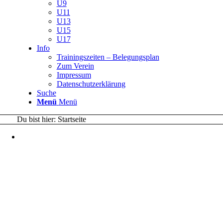
U9
U11
U13
U15
U17
Info
Trainingszeiten – Belegungsplan
Zum Verein
Impressum
Datenschutzerklärung
Suche
Menü
Menü
Du bist hier:
Startseite