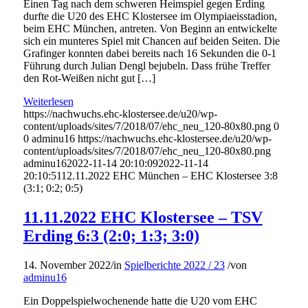
Einen Tag nach dem schweren Heimspiel gegen Erding
durfte die U20 des EHC Klostersee im Olympiaeisstadion,
beim EHC München, antreten. Von Beginn an entwickelte
sich ein munteres Spiel mit Chancen auf beiden Seiten. Die
Grafinger konnten dabei bereits nach 16 Sekunden die 0-1
Führung durch Julian Dengl bejubeln. Dass frühe Treffer
den Rot-Weißen nicht gut […]
Weiterlesen
https://nachwuchs.ehc-klostersee.de/u20/wp-
content/uploads/sites/7/2018/07/ehc_neu_120-80x80.png
0
0
adminu16
https://nachwuchs.ehc-klostersee.de/u20/wp-
content/uploads/sites/7/2018/07/ehc_neu_120-80x80.png
adminu16
2022-11-14 20:10:09
2022-11-14
20:10:51
12.11.2022 EHC München – EHC Klostersee 3:8
(3:1; 0:2; 0:5)
11.11.2022 EHC Klostersee – TSV
Erding 6:3 (2:0; 1:3; 3:0)
14. November 2022
/
in
Spielberichte 2022 / 23
/
von
adminu16
Ein Doppelspielwochenende hatte die U20 vom EHC