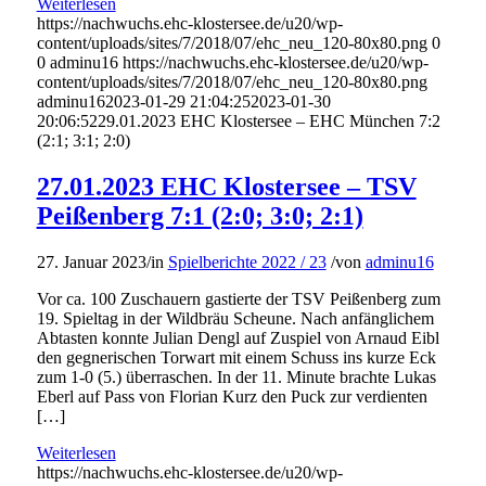
Weiterlesen
https://nachwuchs.ehc-klostersee.de/u20/wp-
content/uploads/sites/7/2018/07/ehc_neu_120-80x80.png
0
0
adminu16
https://nachwuchs.ehc-klostersee.de/u20/wp-
content/uploads/sites/7/2018/07/ehc_neu_120-80x80.png
adminu16
2023-01-29 21:04:25
2023-01-30
20:06:52
29.01.2023 EHC Klostersee – EHC München 7:2
(2:1; 3:1; 2:0)
27.01.2023 EHC Klostersee – TSV
Peißenberg 7:1 (2:0; 3:0; 2:1)
27. Januar 2023
/
in
Spielberichte 2022 / 23
/
von
adminu16
Vor ca. 100 Zuschauern gastierte der TSV Peißenberg zum
19. Spieltag in der Wildbräu Scheune. Nach anfänglichem
Abtasten konnte Julian Dengl auf Zuspiel von Arnaud Eibl
den gegnerischen Torwart mit einem Schuss ins kurze Eck
zum 1-0 (5.) überraschen. In der 11. Minute brachte Lukas
Eberl auf Pass von Florian Kurz den Puck zur verdienten
[…]
Weiterlesen
https://nachwuchs.ehc-klostersee.de/u20/wp-