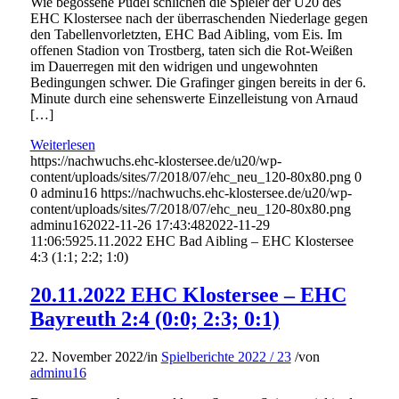
Wie begossene Pudel schlichen die Spieler der U20 des
EHC Klostersee nach der überraschenden Niederlage gegen
den Tabellenvorletzten, EHC Bad Aibling, vom Eis. Im
offenen Stadion von Trostberg, taten sich die Rot-Weißen
im Dauerregen mit den widrigen und ungewohnten
Bedingungen schwer. Die Grafinger gingen bereits in der 6.
Minute durch eine sehenswerte Einzelleistung von Arnaud
[…]
Weiterlesen
https://nachwuchs.ehc-klostersee.de/u20/wp-
content/uploads/sites/7/2018/07/ehc_neu_120-80x80.png
0
0
adminu16
https://nachwuchs.ehc-klostersee.de/u20/wp-
content/uploads/sites/7/2018/07/ehc_neu_120-80x80.png
adminu16
2022-11-26 17:43:48
2022-11-29
11:06:59
25.11.2022 EHC Bad Aibling – EHC Klostersee
4:3 (1:1; 2:2; 1:0)
20.11.2022 EHC Klostersee – EHC
Bayreuth 2:4 (0:0; 2:3; 0:1)
22. November 2022
/
in
Spielberichte 2022 / 23
/
von
adminu16