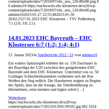
content/uploads/sites/7/2018/07/ehc_neu_120-80x80.png
0
0
adminu16
https://nachwuchs.ehc-klostersee.de/u20/wp-
content/uploads/sites/7/2018/07/ehc_neu_120-80x80.png
adminu16
2023-01-27 22:55:48
2023-01-30
20:02:23
27.01.2023 EHC Klostersee – TSV Peißenberg
7:1 (2:0; 3:0; 2:1)
14.01.2023 EHC Bayreuth – EHC
Klostersee 6:7 (1:2; 1:4; 4:1)
15. Januar 2023
/
in
Spielberichte 2022 / 23
/
von
adminu16
Ein wahres Spitzenspiel erlebten die ca. 150 Zuschauer in
der Bayerliga der U20 zwischen den gastgebenden EHC
Bayreuth und dem EHC Klostersee. Unterstützt von ca. 50
Grafinger Schlachtenbummlern verdienten sich die Rot-
Weißen den Sieg redlich. Die Hausherren zeigten zu Beginn
des Spiels, dass sie die Ansage, die Tabellenführung zu
übernehmen, ernst meinten und legten sofort […]
Weiterlesen
https://nachwuchs.ehc-klostersee.de/u20/wp-
content/uploads/sites/7/2023/01/DSC09181.jpg
682
1024