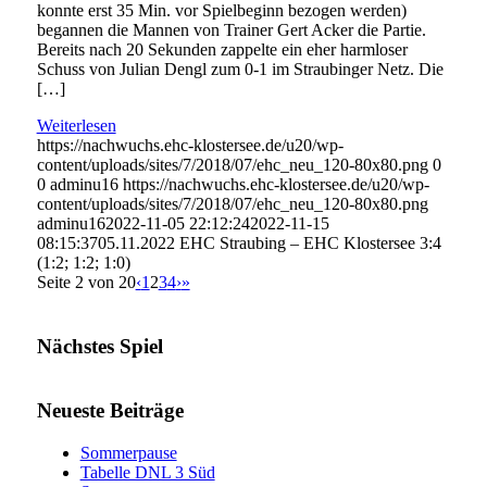
konnte erst 35 Min. vor Spielbeginn bezogen werden)
begannen die Mannen von Trainer Gert Acker die Partie.
Bereits nach 20 Sekunden zappelte ein eher harmloser
Schuss von Julian Dengl zum 0-1 im Straubinger Netz. Die
[…]
Weiterlesen
https://nachwuchs.ehc-klostersee.de/u20/wp-
content/uploads/sites/7/2018/07/ehc_neu_120-80x80.png
0
0
adminu16
https://nachwuchs.ehc-klostersee.de/u20/wp-
content/uploads/sites/7/2018/07/ehc_neu_120-80x80.png
adminu16
2022-11-05 22:12:24
2022-11-15
08:15:37
05.11.2022 EHC Straubing – EHC Klostersee 3:4
(1:2; 1:2; 1:0)
Seite 2 von 20
‹
1
2
3
4
›
»
Nächstes Spiel
Neueste Beiträge
Sommerpause
Tabelle DNL 3 Süd