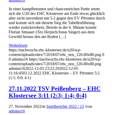
adminu16
In einer kampfbetonten und chancenreichen Partie setzte
sich die U20 des EHC Klostersee am Ende etwas glücklich
aber nicht unverdient mit 5-2 gegen den EV Pfronten durch
und konnte sich mit diesem Sieg die Tabellenführung
wieder zurückerobern. Bereits in der 6. Minute konnte
Florian Stinauer (Teo Herpich/Jonas Singer) aus dem
Gewühl heraus den am Boden […]
Weiterlesen
https://nachwuchs.ehc-klostersee.de/u20/wp-
content/uploads/sites/7/2018/07/ehc_neu_120-80x80.png
0
0
adminu16
https://nachwuchs.ehc-klostersee.de/u20/wp-
content/uploads/sites/7/2018/07/ehc_neu_120-80x80.png
adminu16
2022-12-03 23:22:29
2022-12-05
11:16:45
03.12.2022 EHC Klostersee – EV Pfronten 5:2
(1:1; 0:0; 4:1)
27.11.2022 TSV Peißenberg – EHC
Klostersee 3:11 (2:3; 1:4; 0:4)
27. November 2022
/
in
Spielberichte 2022 / 23
/
von
adminu16