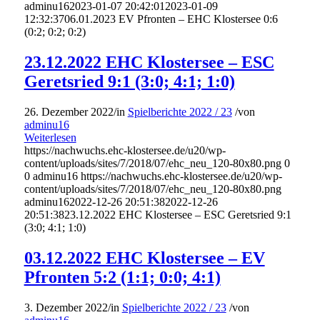
adminu16
2023-01-07 20:42:01
2023-01-09
12:32:37
06.01.2023 EV Pfronten – EHC Klostersee 0:6
(0:2; 0:2; 0:2)
23.12.2022 EHC Klostersee – ESC
Geretsried 9:1 (3:0; 4:1; 1:0)
26. Dezember 2022
/
in
Spielberichte 2022 / 23
/
von
adminu16
Weiterlesen
https://nachwuchs.ehc-klostersee.de/u20/wp-
content/uploads/sites/7/2018/07/ehc_neu_120-80x80.png
0
0
adminu16
https://nachwuchs.ehc-klostersee.de/u20/wp-
content/uploads/sites/7/2018/07/ehc_neu_120-80x80.png
adminu16
2022-12-26 20:51:38
2022-12-26
20:51:38
23.12.2022 EHC Klostersee – ESC Geretsried 9:1
(3:0; 4:1; 1:0)
03.12.2022 EHC Klostersee – EV
Pfronten 5:2 (1:1; 0:0; 4:1)
3. Dezember 2022
/
in
Spielberichte 2022 / 23
/
von