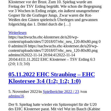
Klostersee vor der Brust. Zum 10. Spieltag wurde am
Freitag der TSV Erding begrüßt. Wie schon die Begegnung
vor 3 Wochen in Erding zeigte, ein äußerst unangenehmer
Gegner für die Grafinger Jungs. Zwar waren die Rot-
Weißen den Gästen spielerisch Überlegen und gewannen
folgerichtig das 1. Drittel durch die […]
Weiterlesen
https://nachwuchs.ehc-klostersee.de/u20/wp-
content/uploads/sites/7/2018/07/ehc_neu_120-80x80.png
0
0
adminu16
https://nachwuchs.ehc-klostersee.de/u20/wp-
content/uploads/sites/7/2018/07/ehc_neu_120-80x80.png
adminu16
2022-11-14 20:04:41
2022-11-14
20:04:41
11.11.2022 EHC Klostersee – TSV Erding 6:3
(2:0; 1:3; 3:0)
05.11.2022 EHC Straubing – EHC
Klostersee 3:4 (1:2; 1:2; 1:0)
5. November 2022
/
in
Spielberichte 2022 / 23
/
von
adminu16
Der 9. Spieltag hatte wieder ein Spitzenspiel für die U20
des EHC Klostersee parat. Mit viel Wut im Bauch (Kabine