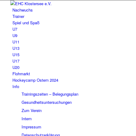
Nachwuchs
Trainer
Spiel und Spaß
U7
U9
U11
U13
U15
U17
U20
Flohmarkt
Hockeycamp Ostern 2024
Info
Trainingszeiten – Belegungsplan
Gesundheitsuntersuchungen
Zum Verein
Intern
Impressum
Datenschutzerklärung