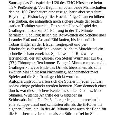
Samstag das Gastspiel der U20 des EHC Klostersee beim
TSV Peißenberg. Von Beginn an boten beide Mannschaften
den ca. 100 Zuschauern eine rassige, harte aber stets faire
Bayernliga-Eishockeypartie. Hochkarätige Chancen hüben
wie drüben, die anfänglich noch sichere Beute der beiden
starken Torhüter wurden. Das starke Überzahlspiel der
Grafinger musste zur 0-1 Führung in der 11. Minute
herhalten. Geduldig ließen die Rot-Weißen die Scheibe über
Leander Ruß und Arnaud Eibl laufen, bis letztendlich
Tobias Hilger an der Blauen freigespielt und per
Direktschuss abschließen konnte. Auch im Mitteldrittel ein
schnelles, chancenreiches Spiel. Leander Ruß war es
letztendlich, der auf Zuspiel von Stefan Würmseer zur 0-2
(33.) Führung treffen konnte. Bange 2 Minuten mussten die
Grafinger kurz vor Ende des Drittels überstehen, als zum
zweiten Mal an diesem Nachmittag, nacheinander zwei
Spieler auf die Strafbank geschickt wurden.
Aufopferungsvoll warfen sich die Spieler in jeden Schuss,
sodass einige geblockt werden konnten. Kam dennoch einer
durch, war dieser sichere Beute des starken Goalies, Maxi
Stinauer. Wütende Angriffe der Gastgeber im
Schlussabschnitt. Die Peißenberger legten nun nochmals
eine Schippe drauf und schnürten oftmals die EHC’ler im
eigenen Drittel ein. In der 48. Minute war auch der Bann für
die Hausherren gebrochen, als ein Stürmer frei im Slot