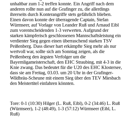
unhaltbar zum 1-2 treffen konnte. Ein Angriff nach dem
anderen rollte nun auf die Grafinger zu, die allerdings
ihrerseits durch Konterangriffe stets gefährlich blieben.
Einen davon konnte der überragende Captain, Stefan
Würmseer, auf Vorlage von Leander Ruß und Arnaud Eibl
zum vorentscheidenden 1-3 verwerten. Aufgrund der
starken kämpferisch geschlossenen Mannschaftsleistung ein
verdienter Sieg gegen einen überraschend starken TSV
Peißenberg. Dass dieser hart erkämpfte Sieg mehr als nur
wertvoll war, sollte sich am Sonntag zeigen, als die
Peißenberg den ärgsten Verfolger um die
Bayernligameisterschaft, den EHC Straubing, mit 4-3 in die
Knie zwang. Das bedeutet für die U20 des EHC Klostersee,
dass sie am Freitag, 03.03. um 20 Uhr in der Grafinger-
Wildbräu-Scheune mit einem Sieg über den TEV Miesbach
den Meistertitel einfahren könnten.
Tore: 0-1 (10:30) Hilger (L. Ruß, Eibl), 0-2 (34:46) L. Ruß
(Würmseer), 1-2 (48:49), 1-3 (57:12) Würmseer (Eibl, L.
Ruß)