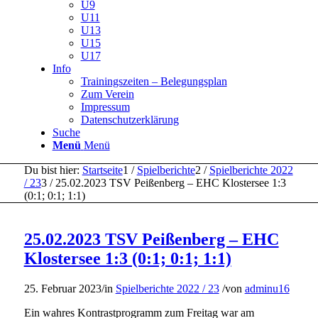
U9
U11
U13
U15
U17
Info
Trainingszeiten – Belegungsplan
Zum Verein
Impressum
Datenschutzerklärung
Suche
Menü
Menü
Du bist hier:
Startseite
1
/
Spielberichte
2
/
Spielberichte 2022
/ 23
3
/
25.02.2023 TSV Peißenberg – EHC Klostersee 1:3
(0:1; 0:1; 1:1)
25.02.2023 TSV Peißenberg – EHC
Klostersee 1:3 (0:1; 0:1; 1:1)
25. Februar 2023
/
in
Spielberichte 2022 / 23
/
von
adminu16
Ein wahres Kontrastprogramm zum Freitag war am