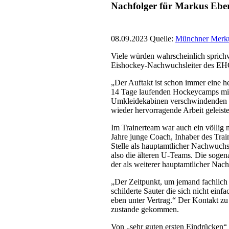
Nachfolger für Markus Eberl
08.09.2023 Quelle:
Münchner Merk
Viele würden wahrscheinlich sprichw
Eishockey-Nachwuchsleiter des EHC 
„Der Auftakt ist schon immer eine he
14 Tage laufenden Hockeycamps mit 
Umkleidekabinen verschwindenden N
wieder hervorragende Arbeit geleistet
Im Trainerteam war auch ein völlig 
Jahre junge Coach, Inhaber des Tra
Stelle als hauptamtlicher Nachwuch
also die älteren U-Teams. Die soge
der als weiterer hauptamtlicher Nach
„Der Zeitpunkt, um jemand fachlich 
schilderte Sauter die sich nicht ein
eben unter Vertrag.“ Der Kontakt zu
zustande gekommen.
Von „sehr guten ersten Eindrücken“ 