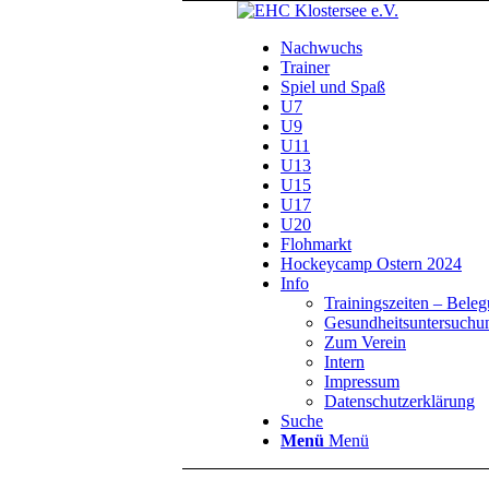
Nachwuchs
Trainer
Spiel und Spaß
U7
U9
U11
U13
U15
U17
U20
Flohmarkt
Hockeycamp Ostern 2024
Info
Trainingszeiten – Bele
Gesundheitsuntersuchu
Zum Verein
Intern
Impressum
Datenschutzerklärung
Suche
Menü
Menü