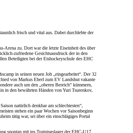
unlich frisch und vital aus. Dabei durchlebte der
u-Arena zu. Dort war die letzte Eiseinheit des über
klich-zufriedene Gesichtsausdruck der in den
len Beteiligten bei der Eishockeyschule des EHC
hscamp in seinen neuen Job „eingearbeitet“. Der 32
bschied von Markus Eberl zum EV Landshut vakante
besondere auch um den „oberen Bereich“ kümmern,
hin in den bewährten Händen von Yuri Tsurenkov,
Saison natürlich denkbar am schlechtesten“,
ie meisten stehen ein paar Wochen vor Saisonbeginn
im tätig war, sei über ein einschlägiges Portal
nung spontan mit ins Trainingslager der EHC-U17