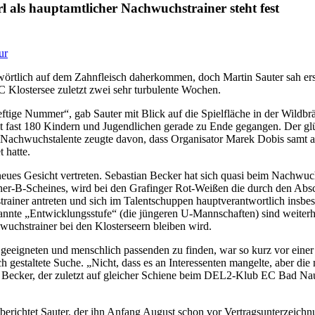
 als hauptamtlicher Nachwuchstrainer steht fest
ur
örtlich auf dem Zahnfleisch daherkommen, doch Martin Sauter sah ersta
Klostersee zuletzt zwei sehr turbulente Wochen.
ftige Nummer“, gab Sauter mit Blick auf die Spielfläche in der Wildbrä
fast 180 Kindern und Jugendlichen gerade zu Ende gegangen. Der glüc
achwuchstalente zeugte davon, dass Organisator Marek Dobis samt al
 hatte.
neues Gesicht vertreten. Sebastian Becker hat sich quasi beim Nachwuc
iner-B-Scheines, wird bei den Grafinger Rot-Weißen die durch den A
strainer antreten und sich im Talentschuppen hauptverantwortlich ins
nannte „Entwicklungsstufe“ (die jüngeren U-Mannschaften) sind weiter
wuchstrainer bei den Klosterseern bleiben wird.
geeigneten und menschlich passenden zu finden, war so kurz vor einer 
fach gestaltete Suche. „Nicht, dass es an Interessenten mangelte, aber d
 Becker, der zuletzt auf gleicher Schiene beim DEL2-Klub EC Bad Nauhe
berichtet Sauter, der ihn Anfang August schon vor Vertragsunterzeich