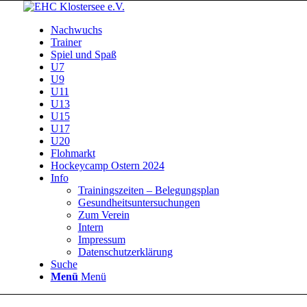
Nachwuchs
Trainer
Spiel und Spaß
U7
U9
U11
U13
U15
U17
U20
Flohmarkt
Hockeycamp Ostern 2024
Info
Trainingszeiten – Belegungsplan
Gesundheitsuntersuchungen
Zum Verein
Intern
Impressum
Datenschutzerklärung
Suche
Menü
Menü