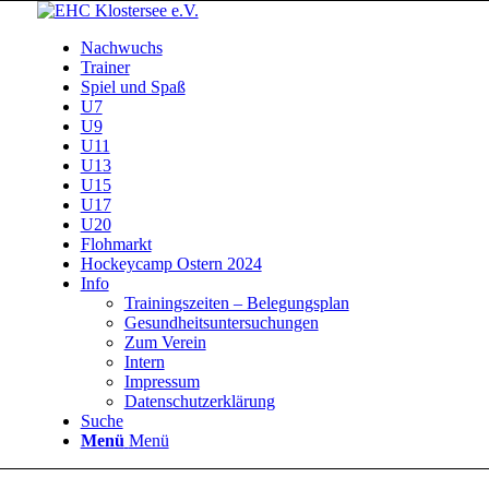
Nachwuchs
Trainer
Spiel und Spaß
U7
U9
U11
U13
U15
U17
U20
Flohmarkt
Hockeycamp Ostern 2024
Info
Trainingszeiten – Belegungsplan
Gesundheitsuntersuchungen
Zum Verein
Intern
Impressum
Datenschutzerklärung
Suche
Menü
Menü