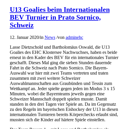
U13 Goalies beim Internationalen
BEV Turnier in Prato Sornico,
Schweiz
12. Januar 2020
/
in
News
/
von
adminehc
Lasse Dietzschold und Bartholomäus Oswald, die U13
Goalies des EHC Klostersee Nachwuchses, haben es beide
erneut in den Kader des BEV für ein internationales Turnier
geschafft. Dieses Mal ging die sieben Stunden dauernde
Fahrt in die Schweiz nach Prato Sornico. Die Bayern-
Auswahl war hier mit zwei Teams vertreten und traten
zusammen mit zwei weitere Schweizer
Auswahlmannschaften aus Graubünden und Tessin zum
Wettkampf an. Jeder spielte gegen jeden im Modus 3 x 15
Minuten, wobei die Bayernteams jeweils gegen eine
Schweizer Mannschaft doppelt spielen musste. Damit
standen in den drei Tagen vier Spiele an. Da im Gegensatz
zu den Regeln im bayerischen Eishockey der U13 in diesen
internationalen Turnieren bereits Körperchecks erlaubt sind,
mussten sich die Kinder auf härtere Spiele einstellen.