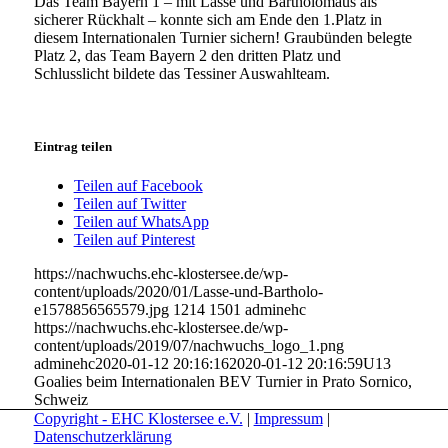
Das Team Bayern 1 – mit Lasse und Bartholomäus als
sicherer Rückhalt – konnte sich am Ende den 1.Platz in
diesem Internationalen Turnier sichern! Graubünden belegte
Platz 2, das Team Bayern 2 den dritten Platz und
Schlusslicht bildete das Tessiner Auswahlteam.
Eintrag teilen
Teilen auf Facebook
Teilen auf Twitter
Teilen auf WhatsApp
Teilen auf Pinterest
https://nachwuchs.ehc-klostersee.de/wp-
content/uploads/2020/01/Lasse-und-Bartholo-
e1578856565579.jpg
1214
1501
adminehc
https://nachwuchs.ehc-klostersee.de/wp-
content/uploads/2019/07/nachwuchs_logo_1.png
adminehc
2020-01-12 20:16:16
2020-01-12 20:16:59
U13
Goalies beim Internationalen BEV Turnier in Prato Sornico,
Schweiz
Copyright - EHC Klostersee e.V.
|
Impressum
|
Datenschutzerklärung