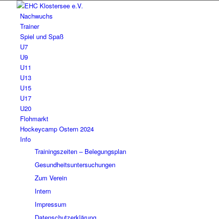
Nachwuchs
Trainer
Spiel und Spaß
U7
U9
U11
U13
U15
U17
U20
Flohmarkt
Hockeycamp Ostern 2024
Info
Trainingszeiten – Belegungsplan
Gesundheitsuntersuchungen
Zum Verein
Intern
Impressum
Datenschutzerklärung