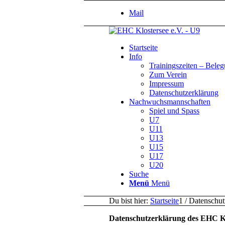
Mail
Startseite
Info
Trainingszeiten – Bele
Zum Verein
Impressum
Datenschutzerklärung
Nachwuchsmannschaften
Spiel und Spass
U7
U11
U13
U15
U17
U20
Suche
Menü
Menü
Du bist hier:
Startseite
1
/
Datenschut
Datenschutzerklärung des EHC