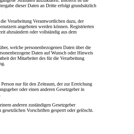
angene Straftaten aufzuklären. Insofern ist die
ergabe dieser Daten an Dritte erfolgt grundsätzlich
 die Verarbeitung Verantwortlichen dazu, der
 Benutzern angeboten werden können. Registrierten
zeit abzuändern oder vollständig aus dem
darüber, welche personenbezogenen Daten über die
he personenbezogene Daten auf Wunsch oder Hinweis
eit der Mitarbeiter des für die Verarbeitung
ng.
 Person nur für den Zeitraum, der zur Erreichung
nungsgeber oder einen anderen Gesetzgeber in
.
 einem anderen zuständigen Gesetzgeber
esetzlichen Vorschriften gesperrt oder gelöscht.