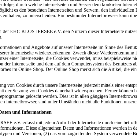
henfolge, durch welche Internetseiten und Server dem konkreten Inter
glicht es den besuchten Internetseiten und Servern, den individuellen
s enthalten, zu unterscheiden. Ein bestimmter Internetbrowser kann üb
 der EHC KLOSTERSEE e.V. den Nutzern dieser Internetseite nutzerfreu
n.
formationen und Angebote auf unserer Internetseite im Sinne des Benut
nserer Internetseite wiederzuerkennen. Zweck dieser Wiedererkennung 
utzer einer Internetseite, die Cookies verwendet, muss beispielsweise ni
on der Internetseite und dem auf dem Computersystem des Benutzers 
korbes im Online-Shop. Der Online-Shop merkt sich die Artikel, die ein
ng von Cookies durch unsere Internetseite jederzeit mittels einer ents
it der Setzung von Cookies dauerhaft widersprechen. Ferner können ber
eprogramme gelöscht werden. Dies ist in allen gängigen Internetbrowser
n Internetbrowser, sind unter Umständen nicht alle Funktionen unserer 
 Daten und Informationen
E e.V. erfasst mit jedem Aufruf der Internetseite durch eine betroffe
formationen. Diese allgemeinen Daten und Informationen werden in den
ypen und Versionen, (2) das vom zugreifenden System verwendete Betri