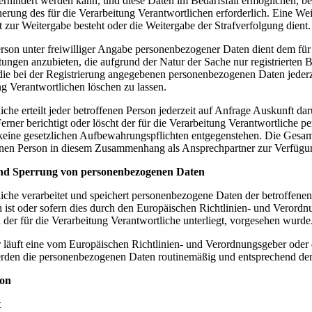
rhindert werden kann, und diese Daten im Bedarfsfall ermöglichen, beg
rung des für die Verarbeitung Verantwortlichen erforderlich. Eine Weit
ht zur Weitergabe besteht oder die Weitergabe der Strafverfolgung dient.
erson unter freiwilliger Angabe personenbezogener Daten dient dem für
stungen anzubieten, die aufgrund der Natur der Sache nur registrierten
, die bei der Registrierung angegebenen personenbezogenen Daten jeder
ng Verantwortlichen löschen zu lassen.
liche erteilt jeder betroffenen Person jederzeit auf Anfrage Auskunft 
 Ferner berichtigt oder löscht der für die Verarbeitung Verantwortlic
keine gesetzlichen Aufbewahrungspflichten entgegenstehen. Die Gesamth
fenen Person in diesem Zusammenhang als Ansprechpartner zur Verfügu
nd Sperrung von personenbezogenen Daten
liche verarbeitet und speichert personenbezogene Daten der betroffenen
 ist oder sofern dies durch den Europäischen Richtlinien- und Verord
 der für die Verarbeitung Verantwortliche unterliegt, vorgesehen wurde
r läuft eine vom Europäischen Richtlinien- und Verordnungsgeber oder
erden die personenbezogenen Daten routinemäßig und entsprechend den g
son
t