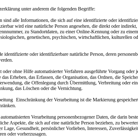
erklärung unter anderem die folgenden Begriffe:
d alle Informationen, die sich auf eine identifizierte oder identifizi
izierbar wird eine natürliche Person angesehen, die direkt oder indire
ennnummer, zu Standortdaten, zu einer Online-Kennung oder zu einem
ologischen, genetischen, psychischen, wirtschaftlichen, kulturellen oder
 identifizierte oder identifizierbare natürliche Person, deren persone
werden.
t oder ohne Hilfe automatisierter Verfahren ausgeführte Vorgang ode
das Erheben, das Erfassen, die Organisation, das Ordnen, die Speich
erwendung, die Offenlegung durch Übermittlung, Verbreitung oder eine
änkung, das Löschen oder die Vernichtung.
itung Einschränkung der Verarbeitung ist die Markierung gespeichert
hränken.
 automatisierten Verarbeitung personenbezogener Daten, die darin bes
che Aspekte, die sich auf eine natürliche Person beziehen, zu bewerte
her Lage, Gesundheit, persönlicher Vorlieben, Interessen, Zuverlässigkei
eren oder vorherzusagen.