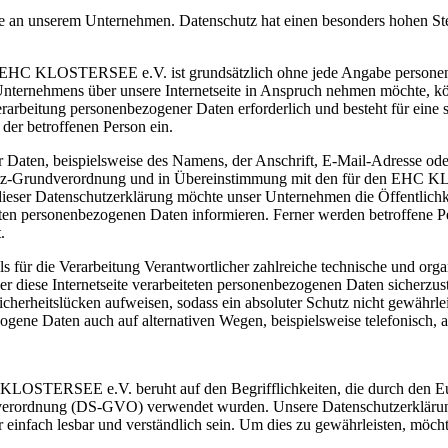
sse an unserem Unternehmen. Datenschutz hat einen besonders hohen St
es EHC KLOSTERSEE e.V. ist grundsätzlich ohne jede Angabe personen
Unternehmens über unsere Internetseite in Anspruch nehmen möchte, k
erarbeitung personenbezogener Daten erforderlich und besteht für eine 
 der betroffenen Person ein.
Daten, beispielsweise des Namens, der Anschrift, E-Mail-Adresse ode
hutz-Grundverordnung und in Übereinstimmung mit den für den EHC 
ieser Datenschutzerklärung möchte unser Unternehmen die Öffentlich
ten personenbezogenen Daten informieren. Ferner werden betroffene Pe
.
ür die Verarbeitung Verantwortlicher zahlreiche technische und org
er diese Internetseite verarbeiteten personenbezogenen Daten sicherzus
cherheitslücken aufweisen, sodass ein absoluter Schutz nicht gewährle
ogene Daten auch auf alternativen Wegen, beispielsweise telefonisch, a
KLOSTERSEE e.V. beruht auf den Begrifflichkeiten, die durch den Eu
erordnung (DS-GVO) verwendet wurden. Unsere Datenschutzerklärung so
einfach lesbar und verständlich sein. Um dies zu gewährleisten, möcht