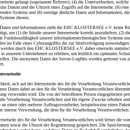
netseite gelangt (sogenannte Referrer), (4) die Unterwebseiten, welche
 das Datum und die Uhrzeit eines Zugriffs auf die Internetseite, (6) eine
ifenden Systems und (8) sonstige ähnliche Daten und Informationen, di
 Systeme dienen.
n Daten und Informationen zieht die EHC KLOSTERSEE e.V. keine Rück
t, um (1) die Inhalte unserer Internetseite korrekt auszuliefern, (2) di
fte Funktionsfähigkeit unserer informationstechnologischen Systeme und
en im Falle eines Cyberangriffes die zur Strafverfolgung notwendigen
werden durch den EHC KLOSTERSEE e.V. daher einerseits statistisch 
 in unserem Unternehmen zu erhöhen, um letztlich ein optimales Schutz
ellen. Die anonymen Daten der Server-Logfiles werden getrennt von a
rt.
ternetseite
chkeit, sich auf der Internetseite des für die Verarbeitung Verantwort
en Daten dabei an den für die Verarbeitung Verantwortlichen übermittel
erung verwendet wird. Die von der betroffenen Person eingegebenen pe
die Verarbeitung Verantwortlichen und für eigene Zwecke erhoben und 
an einen oder mehrere Auftragsverarbeiter, beispielsweise einen Paketd
ine interne Verwendung, die dem für die Verarbeitung Verantwortlichen 
ernetseite des für die Verarbeitung Verantwortlichen wird ferner die vo
tum sowie die Uhrzeit der Registrierung gespeichert. Die Speicherung 