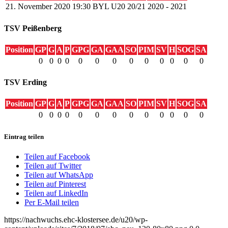
21. November 2020
19:30
BYL U20 20/21
2020 - 2021
TSV Peißenberg
Position
GP
G
A
P
GPG
GA
GAA
SO
PIM
SV
H
SOG
SA
0
0
0
0
0
0
0
0
0
0
0
0
0
TSV Erding
Position
GP
G
A
P
GPG
GA
GAA
SO
PIM
SV
H
SOG
SA
0
0
0
0
0
0
0
0
0
0
0
0
0
Eintrag teilen
Teilen auf Facebook
Teilen auf Twitter
Teilen auf WhatsApp
Teilen auf Pinterest
Teilen auf LinkedIn
Per E-Mail teilen
https://nachwuchs.ehc-klostersee.de/u20/wp-