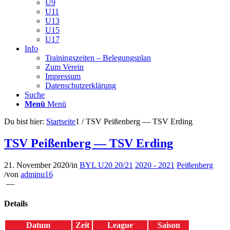
U9
U11
U13
U15
U17
Info
Trainingszeiten – Belegungsplan
Zum Verein
Impressum
Datenschutzerklärung
Suche
Menü
Menü
Du bist hier:
Startseite
1
/
TSV Peißenberg — TSV Erding
TSV Peißenberg — TSV Erding
21. November 2020
/
in
BYL U20 20/21
2020 - 2021
Peißenberg
/
von
adminu16
—
Details
Datum
Zeit
League
Saison