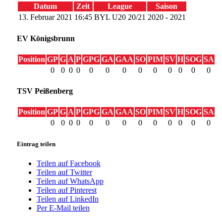
Datum
Zeit
League
Saison
13. Februar 2021
16:45
BYL U20 20/21
2020 - 2021
EV Königsbrunn
Position
GP
G
A
P
GPG
GA
GAA
SO
PIM
SV
H
SOG
SA
0
0
0
0
0
0
0
0
0
0
0
0
0
TSV Peißenberg
Position
GP
G
A
P
GPG
GA
GAA
SO
PIM
SV
H
SOG
SA
0
0
0
0
0
0
0
0
0
0
0
0
0
Eintrag teilen
Teilen auf Facebook
Teilen auf Twitter
Teilen auf WhatsApp
Teilen auf Pinterest
Teilen auf LinkedIn
Per E-Mail teilen