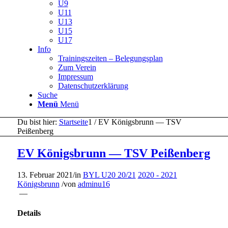
U9
U11
U13
U15
U17
Info
Trainingszeiten – Belegungsplan
Zum Verein
Impressum
Datenschutzerklärung
Suche
Menü
Menü
Du bist hier:
Startseite
1
/
EV Königsbrunn — TSV
Peißenberg
EV Königsbrunn — TSV Peißenberg
13. Februar 2021
/
in
BYL U20 20/21
2020 - 2021
Königsbrunn
/
von
adminu16
—
Details