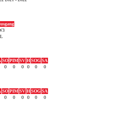
ausgang
W3
L
A
SO
PIM
SV
H
SOG
SA
0
0
0
0
0
0
A
SO
PIM
SV
H
SOG
SA
0
0
0
0
0
0