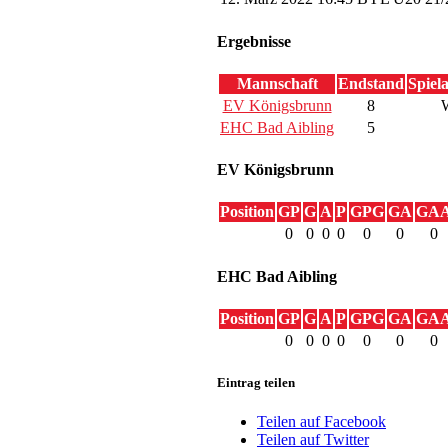
Ergebnisse
Mannschaft
Endstand
Spiel
EV Königsbrunn
8
EHC Bad Aibling
5
EV Königsbrunn
Position
GP
G
A
P
GPG
GA
GA
0
0
0
0
0
0
0
EHC Bad Aibling
Position
GP
G
A
P
GPG
GA
GA
0
0
0
0
0
0
0
Eintrag teilen
Teilen auf Facebook
Teilen auf Twitter