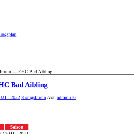
gungsplan
brunn — EHC Bad Aibling
HC Bad Aibling
021 - 2022
Königsbrunn
/
von
adminu16
Saison
22
2021 - 2022