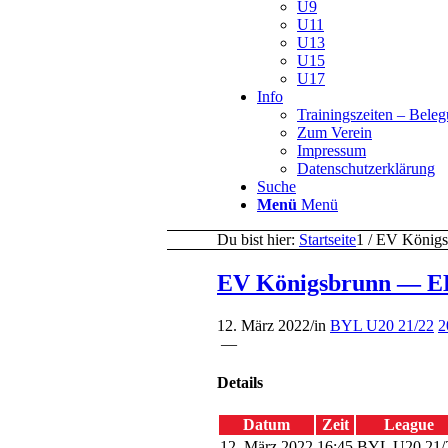
U9
U11
U13
U15
U17
Info
Trainingszeiten – Bele
Zum Verein
Impressum
Datenschutzerklärung
Suche
Menü
Menü
Du bist hier:
Startseite
1
/
EV Königs
EV Königsbrunn — E
12. März 2022
/
in
BYL U20 21/22
2
—
Details
Datum
Zeit
League
12. März 2022
16:45
BYL U20 21/