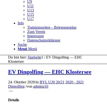
U9
U11
U13
U15
U17
Info
Trainingszeiten – Belegungsplan
Zum Verein
Impressum
Datenschutzerklärung
Suche
Menü
Menü
Du bist hier:
Startseite
1
/
EV Dingolfing — EHC
Klostersee
EV Dingolfing — EHC Klostersee
24. Oktober 2020
/
in
BYL U20 20/21
2020 - 2021
Dingolfing
/
von
adminu16
—
Details