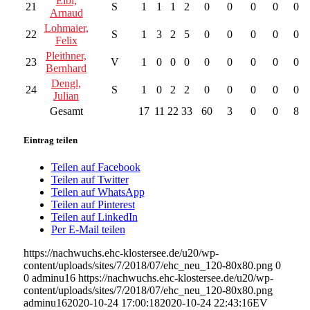
Eibl,
21
S
1
1
1
2
0
0
0
0
0
Arnaud
Lohmaier,
22
S
1
3
2
5
0
0
0
0
0
Felix
Pleithner,
23
V
1
0
0
0
0
0
0
0
0
Bernhard
Dengl,
24
S
1
0
2
2
0
0
0
0
0
Julian
Gesamt
17
11
22
33
60
3
0
0
8
Eintrag teilen
Teilen auf Facebook
Teilen auf Twitter
Teilen auf WhatsApp
Teilen auf Pinterest
Teilen auf LinkedIn
Per E-Mail teilen
https://nachwuchs.ehc-klostersee.de/u20/wp-
content/uploads/sites/7/2018/07/ehc_neu_120-80x80.png
0
0
adminu16
https://nachwuchs.ehc-klostersee.de/u20/wp-
content/uploads/sites/7/2018/07/ehc_neu_120-80x80.png
adminu16
2020-10-24 17:00:18
2020-10-24 22:43:16
EV