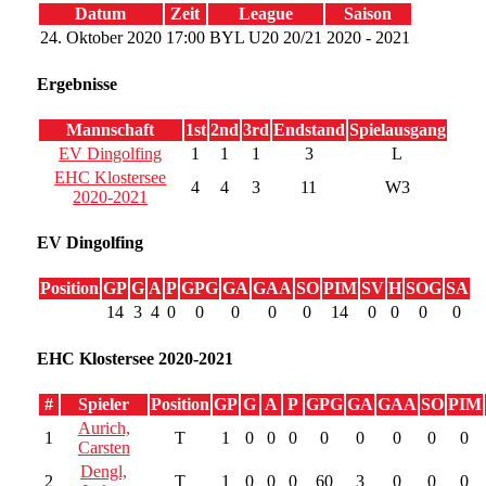
Datum
Zeit
League
Saison
24. Oktober 2020
17:00
BYL U20 20/21
2020 - 2021
Ergebnisse
Mannschaft
1st
2nd
3rd
Endstand
Spielausgang
EV Dingolfing
1
1
1
3
L
EHC Klostersee
4
4
3
11
W3
2020-2021
EV Dingolfing
Position
GP
G
A
P
GPG
GA
GAA
SO
PIM
SV
H
SOG
SA
14
3
4
0
0
0
0
0
14
0
0
0
0
EHC Klostersee 2020-2021
#
Spieler
Position
GP
G
A
P
GPG
GA
GAA
SO
PIM
Aurich,
1
T
1
0
0
0
0
0
0
0
0
Carsten
Dengl,
2
T
1
0
0
0
60
3
0
0
0