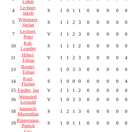
Lukas
Lechner,
4
S
1
0
1
1
0
0
0
0
0
Jakob
Würmseer,
5
S
1
1
2
3
0
0
0
0
0
Stefan
Lechner,
7
V
1
1
2
3
0
0
0
0
0
Peter
Ruß,
10
S
1
1
1
2
0
0
0
0
0
Leander
Hilger,
11
V
1
1
2
3
0
0
0
0
4
Tobias
Bruder,
13
S
1
0
3
3
0
0
0
0
0
Tobias
Kurz,
14
S
1
0
0
0
0
0
0
0
4
Florian
15
Fiedler, Jan
V
1
1
1
2
0
0
0
0
0
Weinzierl,
16
V
1
0
3
3
0
0
0
0
0
Leopold
Jannasch,
18
S
1
2
1
3
0
0
0
0
0
Maximilian
Rintermann,
19
S
1
0
1
1
0
0
0
0
0
Patrick