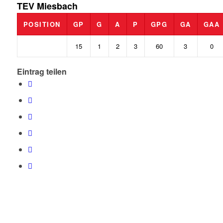
TEV Miesbach
POSITION
GP
G
A
P
GPG
GA
GAA
15
1
2
3
60
3
0
Eintrag teilen