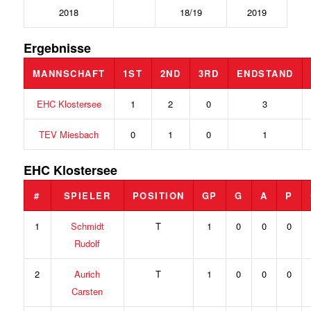
2018
18/19
2019
Ergebnisse
MANNSCHAFT
1ST
2ND
3RD
ENDSTAND
EHC Klostersee
1
2
0
3
TEV Miesbach
0
1
0
1
EHC Klostersee
#
SPIELER
POSITION
GP
G
A
P
1
Schmidt
T
1
0
0
0
Rudolf
2
Aurich
T
1
0
0
0
Carsten