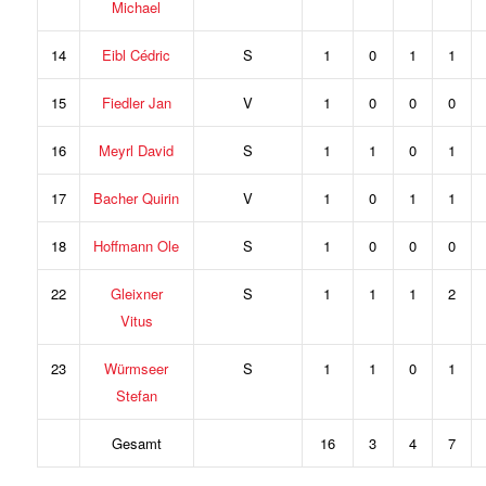
Michael
14
Eibl Cédric
S
1
0
1
1
15
Fiedler Jan
V
1
0
0
0
16
Meyrl David
S
1
1
0
1
17
Bacher Quirin
V
1
0
1
1
18
Hoffmann Ole
S
1
0
0
0
22
Gleixner
S
1
1
1
2
Vitus
23
Würmseer
S
1
1
0
1
Stefan
Gesamt
16
3
4
7