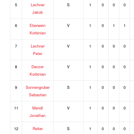
5
Lechner
S
1
0
0
0
Jakob
6
Eberwein
V
1
0
1
1
Korbinian
7
Lechner
V
1
0
0
0
Peter
8
Danzer
V
1
0
0
0
Korbinian
9
Sonnengruber
S
1
0
0
0
Sebastian
11
Mendl
V
1
0
0
0
Jonathan
12
Reiter
S
1
0
0
0